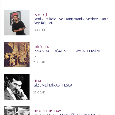
PSIKOLOJI
Benlik Psikoloji ve Danışmanlık Merkezi Kartal
Bey Röportaj
14 EYLÜL
EDITÖRDEN
İNSANDA DOĞAL SELEKSİYON TERSİNE
İŞLEDİ
23 OCAK
BILIM
GİZEMLİ MİRAS: TESLA
22 OCAK
BIR KONU BIR HIKAYE