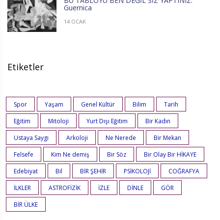
BU TABLOYU BEN DEĞİL SİZ YAPTINIZ:
Guernica
14 OCAK
Etiketler
Spor
Yaşam
Genel Kültür
Bilim
Tarih
Eğitim
Mitoloji
Yurt Dışı Eğitim
Bir Kadın
Ustaya Saygı
Arkoloji
Ne Nerede
Bir Mekan
Felsefe
Kim Ne demiş
Bir Söz
Bir Olay Bir HİKAYE
Edebiyat
Bil
BİR ŞEHİR
PSİKOLOJİ
COĞRAFYA
İLKLER
ASTROFİZİK
İZLE
DİNLE
GÖR
BİR ÜLKE