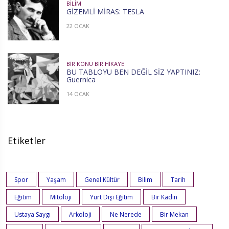
BILIM
GİZEMLİ MİRAS: TESLA
22 OCAK
BIR KONU BIR HIKAYE
BU TABLOYU BEN DEĞİL SİZ YAPTINIZ:
Guernica
14 OCAK
Etiketler
Spor
Yaşam
Genel Kültür
Bilim
Tarih
Eğitim
Mitoloji
Yurt Dışı Eğitim
Bir Kadın
Ustaya Saygı
Arkoloji
Ne Nerede
Bir Mekan