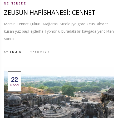
NE NEREDE
ZEUSUN HAPİSHANESİ: CENNET
Mersin Cennet Çukuru Mağarası Mitolojiye göre Zeus, alevler
kusan yüz başlı ejderha Typhon'u buradaki bir kavgada yendikten
sonra
BY
ADMIN
YORUMLAR
22
NISAN