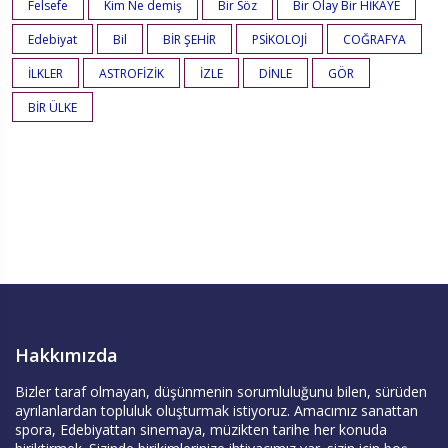
Felsefe
Kim Ne demiş
Bir Söz
Bir Olay Bir HİKAYE
Edebiyat
Bil
BİR ŞEHİR
PSİKOLOJİ
COĞRAFYA
İLKLER
ASTROFİZİK
İZLE
DİNLE
GÖR
BİR ÜLKE
Hakkımızda
Bizler taraf olmayan, düşünmenin sorumluluğunu bilen, sürüden
ayrılanlardan topluluk oluşturmak istiyoruz. Amacımız sanattan
spora, Edebiyattan sinemaya, müzikten tarihe her konuda