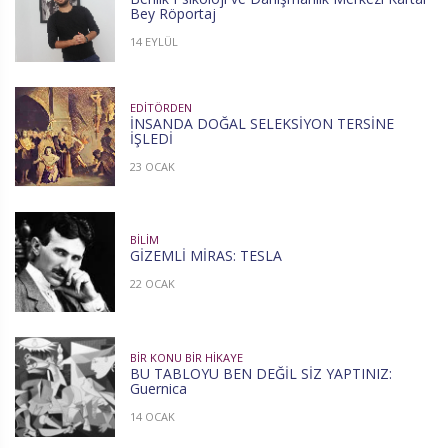
Bey Röportaj
14 EYLÜL
EDITÖRDEN
İNSANDA DOĞAL SELEKSİYON TERSİNE
İŞLEDİ
23 OCAK
BILIM
GİZEMLİ MİRAS: TESLA
22 OCAK
BIR KONU BIR HIKAYE
BU TABLOYU BEN DEĞİL SİZ YAPTINIZ:
Guernica
14 OCAK