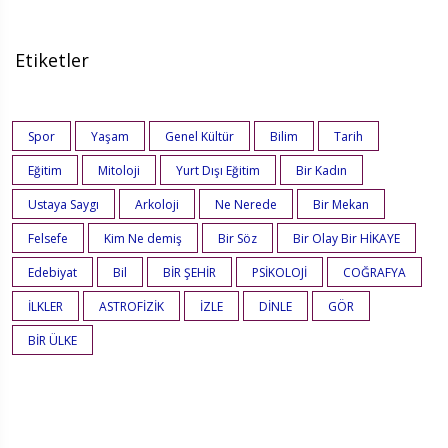
Etiketler
Spor
Yaşam
Genel Kültür
Bilim
Tarih
Eğitim
Mitoloji
Yurt Dışı Eğitim
Bir Kadın
Ustaya Saygı
Arkoloji
Ne Nerede
Bir Mekan
Felsefe
Kim Ne demiş
Bir Söz
Bir Olay Bir HİKAYE
Edebiyat
Bil
BİR ŞEHİR
PSİKOLOJİ
COĞRAFYA
İLKLER
ASTROFİZİK
İZLE
DİNLE
GÖR
BİR ÜLKE