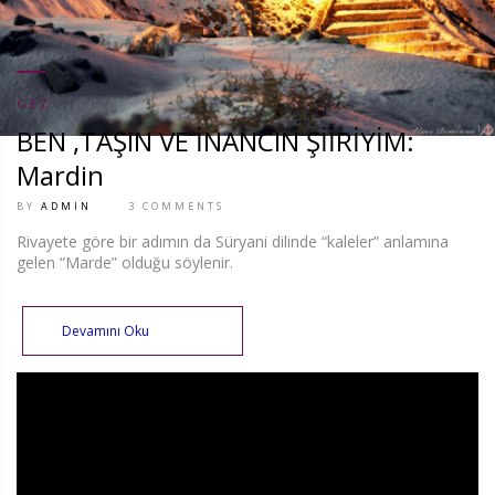
GEZ
BEN ,TAŞIN VE İNANCIN ŞİİRİYİM:
Mardin
BY
ADMIN
3 COMMENTS
Rivayete göre bir adımın da Süryani dilinde “kaleler” anlamına
gelen “Marde” olduğu söylenir.
Devamını Oku