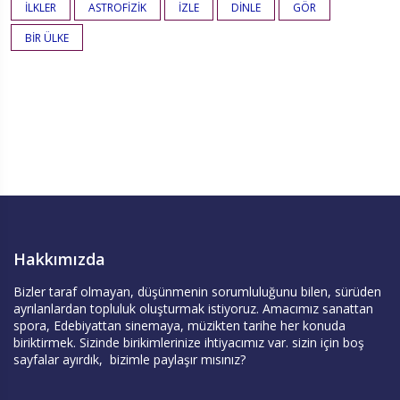
İLKLER
ASTROFİZİK
İZLE
DİNLE
GÖR
BİR ÜLKE
Hakkımızda
Bizler taraf olmayan, düşünmenin sorumluluğunu bilen, sürüden
ayrılanlardan topluluk oluşturmak istiyoruz. Amacımız sanattan
spora, Edebiyattan sinemaya, müzikten tarihe her konuda
biriktirmek. Sizinde birikimlerinize ihtiyacımız var. sizin için boş
sayfalar ayırdık, bizimle paylaşır mısınız?