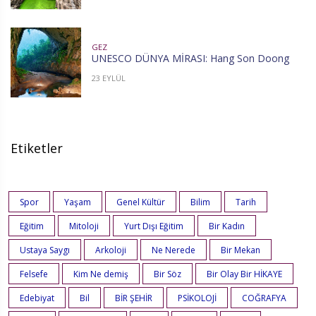
GEZ
UNESCO DÜNYA MİRASI: Hang Son Doong
23 EYLÜL
Etiketler
Spor
Yaşam
Genel Kültür
Bilim
Tarih
Eğitim
Mitoloji
Yurt Dışı Eğitim
Bir Kadın
Ustaya Saygı
Arkoloji
Ne Nerede
Bir Mekan
Felsefe
Kim Ne demiş
Bir Söz
Bir Olay Bir HİKAYE
Edebiyat
Bil
BİR ŞEHİR
PSİKOLOJİ
COĞRAFYA